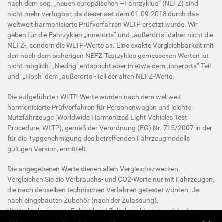
nach dem sog. „neuen europäischen –Fahrzyklus“ (NEFZ) sind
nicht mehr verfügbar, da dieser seit dem 01.09.2018 durch das
weltweit harmonisierte Prüfverfahren WLTP ersetzt wurde. Wir
geben für die Fahrzyklen „innerorts“ und „außerorts“ daher nicht die
NEFZ-, sondern die WLTP-Werte an. Eine exakte Vergleichbarkeit mit
den nach dem bisherigen NEFZ-Testzyklus gemessenen Werten ist
nicht möglich. „Niedrig" entspricht aber in etwa dem „innerorts"-Teil
und .„Hoch" dem „außerorts"-Teil der alten NEFZ-Werte.
Die aufgeführten WLTP-Werte wurden nach dem weltweit
harmonisierte Prüfverfahren für Personenwagen und leichte
Nutzfahrzeuge (Worldwide Harmonized Light Vehicles Test
Procedure, WLTP), gemäß der Verordnung (EG) Nr. 715/2007 in der
für die Typgenehmigung des betreffenden Fahrzeugmodells
gültigen Version, ermittelt.
Die angegebenen Werte dienen allein Vergleichszwecken.
Vergleichen Sie die Verbrauchs- und CO2-Werte nur mit Fahrzeugen,
die nach denselben technischen Verfahren getestet wurden. Je
nach eingebauten Zubehör (nach der Zulassung),
Wetterbedingungen, Fahrstil und Zuladung können sich in der
Praxis Werte ergeben, die von den angegebenen Werten abweichen.