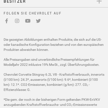
BESITZER
FOLGEN SIE CHEVROLET AUF
Facebook
Instagram
Youtube
Twitter
Die gezeigten Abbildungen enthalten Produkte, die sich auf die US-
oder kanadische Konfiguration beziehen und von den europäischen
Produkten abweichen können.
Alle Preisangaben sind unverbindliche Preisempfehlungen für
Modelljahr 2022 inklusive 19% MwSt., zzgl. Überführungskosten.
Chevrolet Corvette Stingray 6.2L V8 - Kraftstoffverbrauch, innerorts
(l/100 km): 24.3*, ausserorts (l/100 km): 9.6*, kombiniert (l/100
km): 12.1*. CO2-Emissionen, kombiniert (g/km): 277. C0₂ -
Effizienzklasse: G.
*Die gem. der noch in der bisherigen Form geltenden PKW-EnVKV
anzugebenden Kraftstoffverbrauchs- und CO₂-Emissionswerte