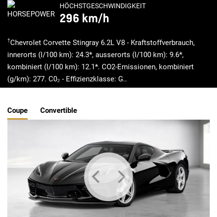
HÖCHSTGESCHWINDIGKEIT
296 km/h
†
Chevrolet Corvette Stingray 6.2L V8 - Kraftstoffverbrauch,
innerorts (l/100 km): 24.3*, ausserorts (l/100 km): 9.6*,
kombiniert (l/100 km): 12.1*. CO2-Emissionen, kombiniert
(g/km): 277. C0₂ - Effizienzklasse: G..
Coupe
Convertible
Sta